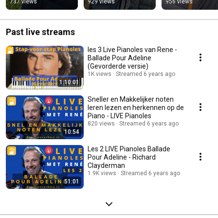
#pianofrustration 
#notalentpiano
#piano 
737 views
929 views
956 views
#restartingwithpian
#pianolessonson
o
Past live streams
les 3 Live Pianoles van Rene -
Ballade Pour Adeline
(Gevorderde versie)
1K views
Streamed 6 years ago
1:10:01
Sneller en Makkelijker noten
leren lezen en herkennen op de
Piano - LIVE Pianoles
820 views
Streamed 6 years ago
10:54
Les 2 LIVE Pianoles Ballade
Pour Adeline - Richard
Clayderman
1.9K views
Streamed 6 years ago
51:01