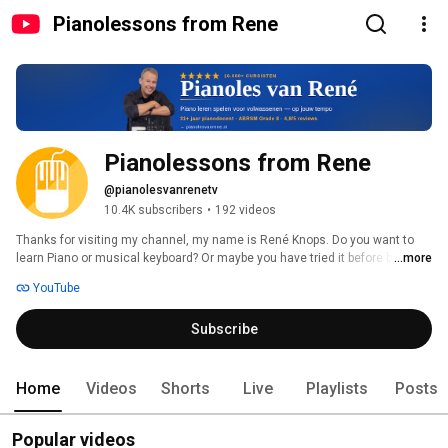
Pianolessons from Rene
Pianolessons from Rene
@pianolesvanrenetv
10.4K subscribers
•
192 videos
Thanks for visiting my channel, my name is René Knops. Do you want to 
learn Piano or musical keyboard? Or maybe you have tried it before but 
...more
given up, it's not your fault.  Welcome on my channel.   With over 30 years 
YouTube
of experience as an piano teacher, pianist en music school owner i am 
here to share my knowledge and tips to help you learn fast, fun en easy 
Subscribe
using the latest techniques and resources. 
Home
Videos
Shorts
Live
Playlists
Posts
Popular videos