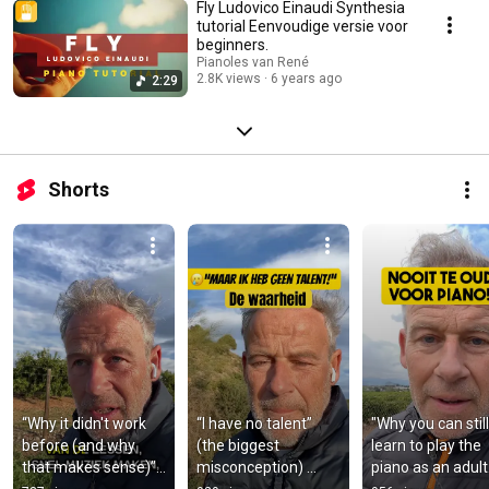
Fly Ludovico Einaudi Synthesia
tutorial Eenvoudige versie voor
beginners.
Pianoles van René
2.8K views
6 years ago
2:29
Shorts
“Why it didn't work 
“I have no talent” 
"Why you can still 
before (and why 
(the biggest 
learn to play the 
that makes sense)” 
misconception) 
piano as an adult...