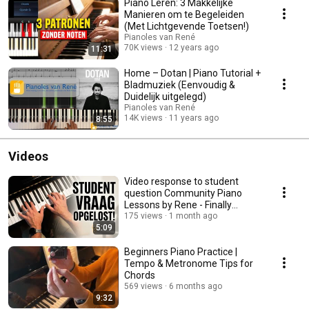
Piano Leren: 3 Makkelijke
te snel voor je gaat.
Manieren om te Begeleiden
(Met Lichtgevende Toetsen!)
Pianoles van René
70K views
12 years ago
11:31
Home – Dotan | Piano Tutorial +
Bladmuziek (Eenvoudig &
Duidelijk uitgelegd)
Pianoles van René
14K views
11 years ago
8:55
Videos
Video response to student
question Community Piano
Lessons by Rene - Finally
Playing the Piano co...
175 views
1 month ago
5:09
Beginners Piano Practice |
Tempo & Metronome Tips for
Chords
569 views
6 months ago
9:32