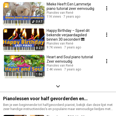
eenvoudige liedjes met dubbel oplichtende toetsen. Pas eventueel de
Mieke Heeft Een Lammetje
afspeelsnelheid aan als het te snel voor je gaat.
piano tutorial zeer eenvoudig
Pianoles van René
11K views
7 years ago
0:47
Happy Birthday – Speel dit
bekende verjaardagslied
binnen 30 seconden! 🎹
Pianoles van René
9.7K views
7 years ago
0:27
Heart and Soul piano tutorial
Zeer eenvoudig
Pianoles van René
2.4K views
7 years ago
1:06
Pianolessen voor half gevorderden en
naspeelliedjes
Ben je een beginnende tot halfgevorderd pianist, bekijk dan deze lijst met
zeer handige instructievideo's en populaire maar eenvoudige liedjes met
dubbel oplichtende toetsen. Pas eventueel de afspeelsnelheid aan als het