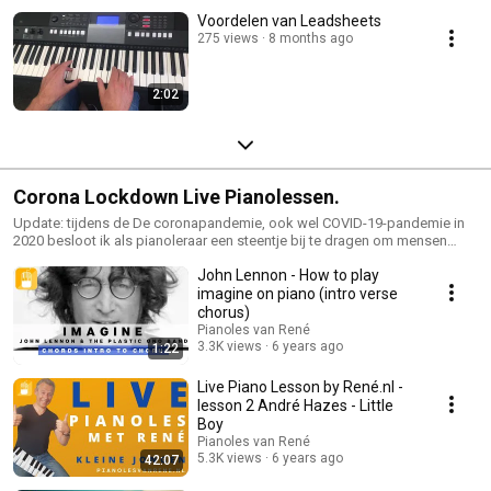
Voordelen van Leadsheets
275 views
8 months ago
2:02
Corona Lockdown Live Pianolessen.
Update: tijdens de De coronapandemie, ook wel COVID-19-pandemie in
2020 besloot ik als pianoleraar een steentje bij te dragen om mensen
hopelijk wat op te vrolijken of te motiveren en samen deze lastige tijd
John Lennon - How to play
door te komen door een serie gratis online lessen aan te bieden, mijn PVR
LIVE Pianolessen en de Corona Lockdown Live pianotrainingen. Onlangs
imagine on piano (intro verse
heb ik besloten deze gewoon online te zetten. Al het lesmateriaal is
chorus)
inmiddels onderdeel van mijn lesprogramma en niet meer beschikbaar in
Pianoles van René
het openbaar. Wil je graag meer leren over mijn online pianolessen via
3.3K views
6 years ago
1:22
PianolesvanRene.nl? Kijk gerust even op https://pianolesvanrene.nl
Live Piano Lesson by René.nl -
lesson 2 André Hazes - Little
Boy
Pianoles van René
5.3K views
6 years ago
42:07