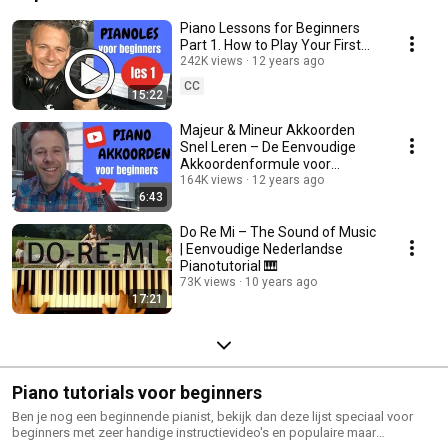
Piano Lessons for Beginners
Part 1. How to Play Your First
Piece in 15 Minutes 🎹
242K views
12 years ago
CC
15:22
Majeur & Mineur Akkoorden
Snel Leren – De Eenvoudige
Akkoordenformule voor
Beginners 🎹
164K views
12 years ago
6:43
Do Re Mi – The Sound of Music
| Eenvoudige Nederlandse
Pianotutorial 🎹
73K views
10 years ago
17:21
Piano tutorials voor beginners
Ben je nog een beginnende pianist, bekijk dan deze lijst speciaal voor
beginners met zeer handige instructievideo's en populaire maar